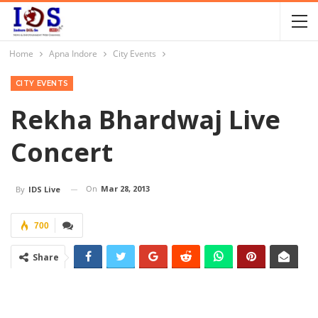
Home
Apna Indore
City Events
CITY EVENTS
Rekha Bhardwaj Live
Concert
On
Mar 28, 2013
By
IDS Live
700
Share