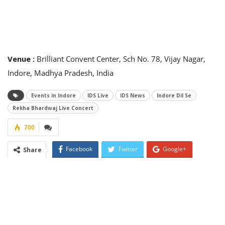
Venue
:
Brilliant Convent Center, Sch No. 78, Vijay Nagar,
Indore, Madhya Pradesh, India
Events in Indore
IDS Live
IDS News
Indore Dil Se
Rekha Bhardwaj Live Concert
700
Facebook
Twitter
Google+
Share
ReddIt
WhatsApp
Pinterest
Email