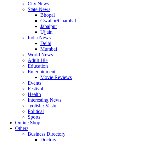
City News
State News
Bhopal
Gwalior/Chambal
Jabalpur
Ujjain
India News
Delhi
Mumbai
World News
Adult 18+
Education
Entertainment
Movie Reviews
Events
Festival
Health
Interesting News
Jyotish / Vastu
Political
Sports
Online Shop
Others
Business Directory
Doctors