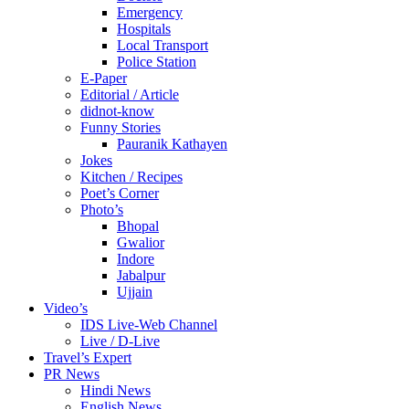
Emergency
Hospitals
Local Transport
Police Station
E-Paper
Editorial / Article
didnot-know
Funny Stories
Pauranik Kathayen
Jokes
Kitchen / Recipes
Poet’s Corner
Photo’s
Bhopal
Gwalior
Indore
Jabalpur
Ujjain
Video’s
IDS Live-Web Channel
Live / D-Live
Travel’s Expert
PR News
Hindi News
English News