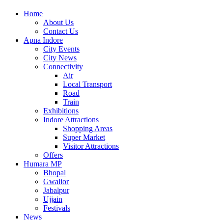
Home
About Us
Contact Us
Apna Indore
City Events
City News
Connectivity
Air
Local Transport
Road
Train
Exhibitions
Indore Attractions
Shopping Areas
Super Market
Visitor Attractions
Offers
Humara MP
Bhopal
Gwalior
Jabalpur
Ujjain
Festivals
News