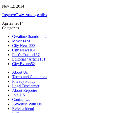
Nov 12, 2014
“महाभारत” अज्ञातवास एक सीख
Apr 23, 2014
Categories
Gwalior/Chambal
442
Movies
424
City News
233
City News
164
Poet's Corner
157
Editorial / Article
151
City Events
52
About Us
Terms and Conditions
Privacy Policy
Legal Disclaimer
About Reporter
Join US
Contact Us
Advertise With Us
Refer a friend