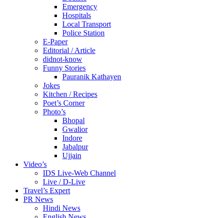
Emergency
Hospitals
Local Transport
Police Station
E-Paper
Editorial / Article
didnot-know
Funny Stories
Pauranik Kathayen
Jokes
Kitchen / Recipes
Poet’s Corner
Photo’s
Bhopal
Gwalior
Indore
Jabalpur
Ujjain
Video’s
IDS Live-Web Channel
Live / D-Live
Travel’s Expert
PR News
Hindi News
English News