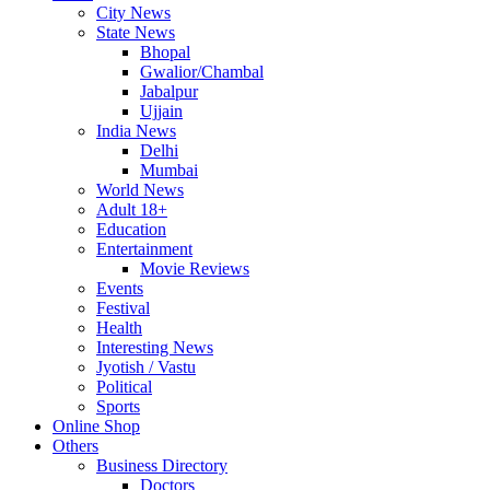
City News
State News
Bhopal
Gwalior/Chambal
Jabalpur
Ujjain
India News
Delhi
Mumbai
World News
Adult 18+
Education
Entertainment
Movie Reviews
Events
Festival
Health
Interesting News
Jyotish / Vastu
Political
Sports
Online Shop
Others
Business Directory
Doctors