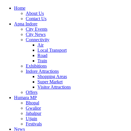
Home
About Us
Contact Us
Apna Indore
City Events
City News
Connectivity
Air
Local Transport
Road
Train
Exhibitions
Indore Attractions
Shopping Areas
Super Market
Visitor Attractions
Offers
Humara MP
Bhopal
Gwalior
Jabalpur
Ujjain
Festivals
News