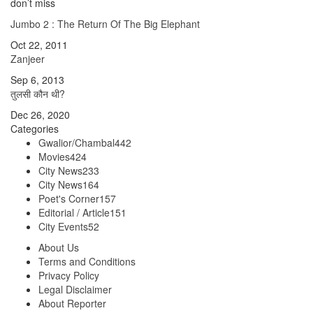
don’t miss
Jumbo 2 : The Return Of The Big Elephant
Oct 22, 2011
Zanjeer
Sep 6, 2013
तुलसी कौन थी?
Dec 26, 2020
Categories
Gwalior/Chambal
442
Movies
424
City News
233
City News
164
Poet's Corner
157
Editorial / Article
151
City Events
52
About Us
Terms and Conditions
Privacy Policy
Legal Disclaimer
About Reporter