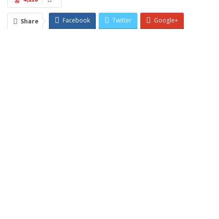
Facebook
Twitter
Google+
Share
ReddIt
WhatsApp
Pinterest
Email