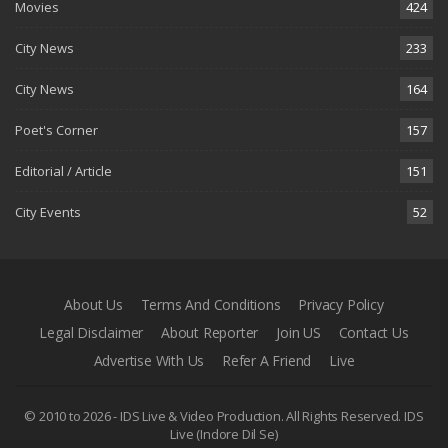
Movies
424
City News
233
City News
164
Poet's Corner
157
Editorial / Article
151
City Events
52
About Us
Terms And Conditions
Privacy Policy
Legal Disclaimer
About Reporter
Join US
Contact Us
Advertise With Us
Refer A Friend
Live
© 2010 to 2026 - IDS Live & Video Production. All Rights Reserved.
IDS
Live (Indore Dil Se)