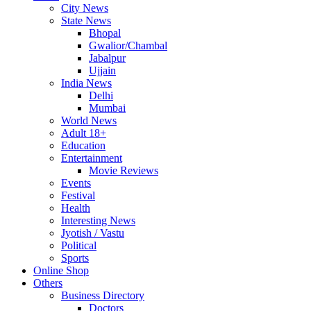
City News
State News
Bhopal
Gwalior/Chambal
Jabalpur
Ujjain
India News
Delhi
Mumbai
World News
Adult 18+
Education
Entertainment
Movie Reviews
Events
Festival
Health
Interesting News
Jyotish / Vastu
Political
Sports
Online Shop
Others
Business Directory
Doctors