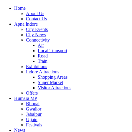
Home
About Us
Contact Us
Apna Indore
City Events
City News
Connectivity
Air
Local Transport
Road
Train
Exhibitions
Indore Attractions
Shopping Areas
Super Market
Visitor Attractions
Offers
Humara MP
Bhopal
Gwalior
Jabalpur
Ujjain
Festivals
News