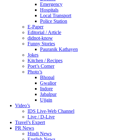
Emergency
Hospitals
Local Transport
Police Station
E-Paper
Editorial / Article
didnot-know
Funny Stories
Pauranik Kathayen
Jokes
Kitchen / Recipes
Poet’s Corner
Photo’s
Bhopal
Gwalior
Indore
Jabalpur
Ujjain
Video’s
IDS Live-Web Channel
Live / D-Live
Travel’s Expert
PR News
Hindi News
English News