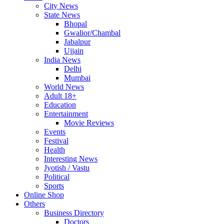
City News
State News
Bhopal
Gwalior/Chambal
Jabalpur
Ujjain
India News
Delhi
Mumbai
World News
Adult 18+
Education
Entertainment
Movie Reviews
Events
Festival
Health
Interesting News
Jyotish / Vastu
Political
Sports
Online Shop
Others
Business Directory
Doctors