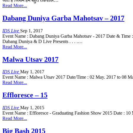
जाते हैं जिसमें हमें बहुत तर्कशील…
Read More...
Dabang Duniya Garba Mahotsav – 2017
IDS Live
Sep 1, 2017
Event Name : Dabang Duniya Garba Mahotsav - 2017 Date & Time : 
Dabang Duniya & D Live Presents . . . .…
Read More...
Malwa Utsav 2017
IDS Live
May 1, 2017
Event Name : Malwa Utsav 2017 Date/Time : 02 May. 2017 to 08 Ma
Read More...
Effloresce – 15
IDS Live
May 1, 2015
Event Name : Effloresce - Graduating Fashion Show 2015 Date : 
Read More...
Big Bash 2015