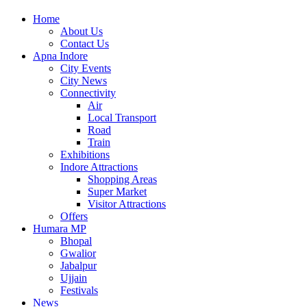
Home
About Us
Contact Us
Apna Indore
City Events
City News
Connectivity
Air
Local Transport
Road
Train
Exhibitions
Indore Attractions
Shopping Areas
Super Market
Visitor Attractions
Offers
Humara MP
Bhopal
Gwalior
Jabalpur
Ujjain
Festivals
News