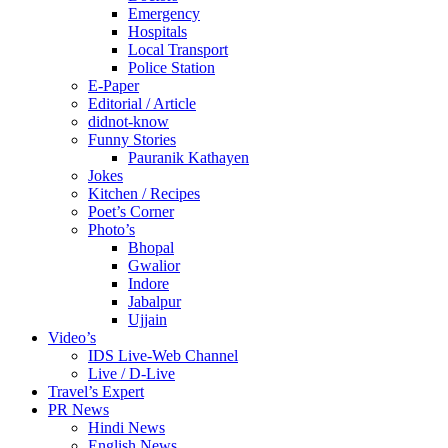
Emergency
Hospitals
Local Transport
Police Station
E-Paper
Editorial / Article
didnot-know
Funny Stories
Pauranik Kathayen
Jokes
Kitchen / Recipes
Poet’s Corner
Photo’s
Bhopal
Gwalior
Indore
Jabalpur
Ujjain
Video’s
IDS Live-Web Channel
Live / D-Live
Travel’s Expert
PR News
Hindi News
English News