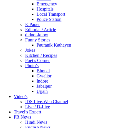
Emergency
Hospitals
Local Transport
Police Station
E-Paper
Editorial / Article
didnot-know
Funny Stories
Pauranik Kathayen
Jokes
Kitchen / Recipes
Poet’s Corner
Photo’s
Bhopal
Gwalior
Indore
Jabalpur
Ujjain
Video’s
IDS Live-Web Channel
Live / D-Live
Travel’s Expert
PR News
Hindi News
English News