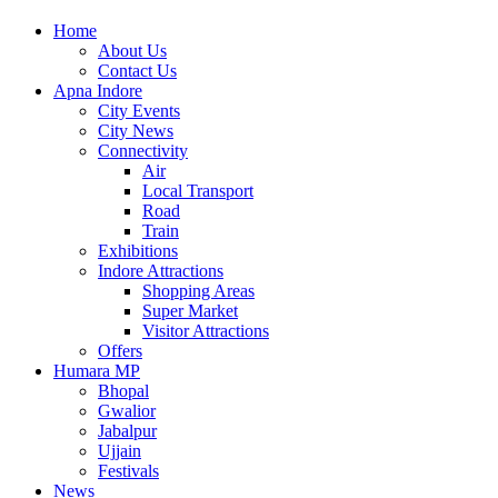
Home
About Us
Contact Us
Apna Indore
City Events
City News
Connectivity
Air
Local Transport
Road
Train
Exhibitions
Indore Attractions
Shopping Areas
Super Market
Visitor Attractions
Offers
Humara MP
Bhopal
Gwalior
Jabalpur
Ujjain
Festivals
News