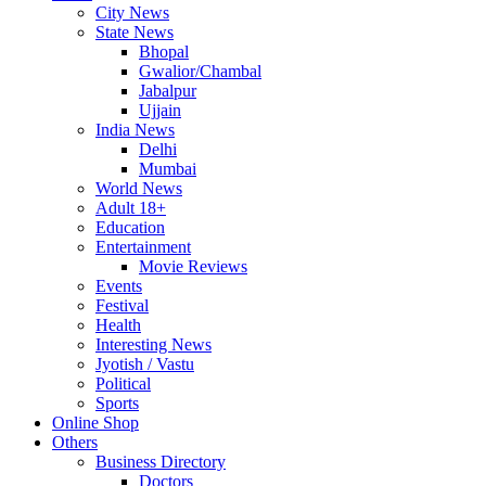
City News
State News
Bhopal
Gwalior/Chambal
Jabalpur
Ujjain
India News
Delhi
Mumbai
World News
Adult 18+
Education
Entertainment
Movie Reviews
Events
Festival
Health
Interesting News
Jyotish / Vastu
Political
Sports
Online Shop
Others
Business Directory
Doctors