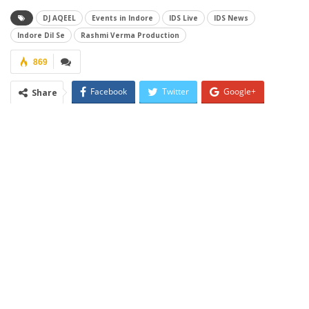
DJ AQEEL
Events in Indore
IDS Live
IDS News
Indore Dil Se
Rashmi Verma Production
869
Facebook
Twitter
Google+
Share
ReddIt
WhatsApp
Pinterest
Email