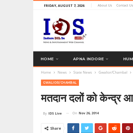
About Us
Contact Us
FRIDAY, AUGUST 7, 2026
HOME
APNA INDORE
HUM
Home
News
State News
Gwalior/Chambal
TRAVEL’S EXPERT
PR NEWS
GWALIOR/CHAMBAL
मतदान दलों को केन्द्र आ
On
Nov 26, 2014
By
IDS Live
Share