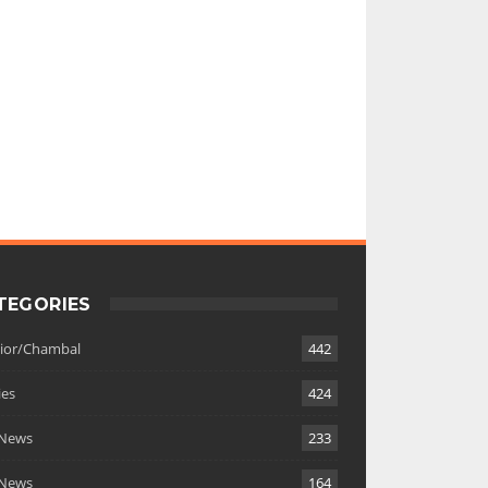
TEGORIES
ior/Chambal
442
es
424
 News
233
 News
164