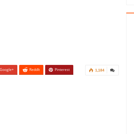
Google+
ReddIt
Pinterest
1,184