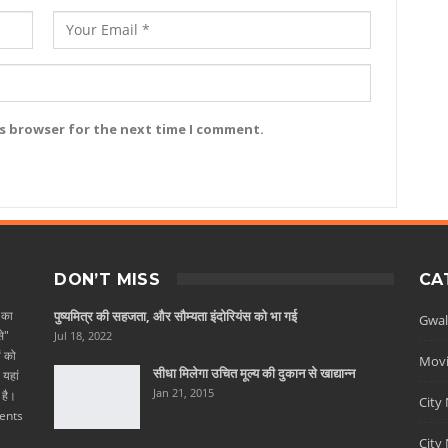
is browser for the next time I comment.
DON’T MISS
CA
 का
पुष्यमित्र की सहजता, और सौम्यता इंदोरियंस को भा गई
Gwal
े"
Jul 18, 2022
ं को
Movi
सीधा मिलेगा उचित मूल्य की दुकान से खाद्यान्न
यहां
Jan 21, 2015
 है।
City
vents
City