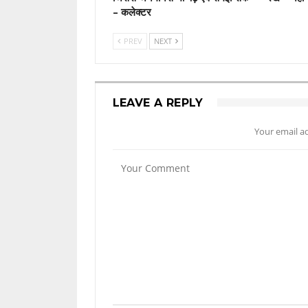
– कलेक्टर
PREV
NEXT
LEAVE A REPLY
Your email ad