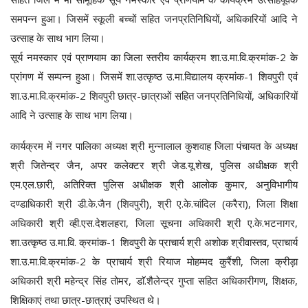
समपन्न हुआ। जिसमें स्कूली बच्चों सहित जनप्रतिनिधियों, अधिकारियों आदि ने
उत्साह के साथ भाग लिया।
सूर्य नमस्कार एवं प्राणयाम का जिला स्तरीय कार्यक्रम शा.उ.मा.वि.क्रमांक-2 के
प्रांगण में सम्पन्न हुआ। जिसमें शा.उत्कृष्ठ उ.मा.विद्यालय क्रमांक-1 शिवपुरी एवं
शा.उ.मा.वि.क्रमांक-2 शिवपुरी छात्र-छात्राओं सहित जनप्रतिनिधियों, अधिकारियों
आदि ने उत्साह के साथ भाग लिया।
कार्यक्रम में नगर पालिका अध्यक्ष श्री मुन्नालाल कुशवाह जिला पंचायत के अध्यक्ष
श्री जितेन्द्र जैन, अपर कलेक्टर श्री जेड.यू.शेख, पुलिस अधीक्षक श्री
एम.एल.छारी, अतिरिक्त पुलिस अधीक्षक श्री आलोक कुमार, अनुविभागीय
दण्डाधिकारी श्री डी.के.जैन (शिवपुरी), श्री ए.के.चांदिल (करैरा), जिला शिक्षा
अधिकारी श्री व्ही.एस.देशलहरा, जिला सूचना अधिकारी श्री ए.के.भटनागर,
शा.उत्कृष्ठ उ.मा.वि. क्रमांक-1 शिवपुरी के प्राचार्य श्री अशोक श्रीवास्तव, प्राचार्य
शा.उ.मा.वि.क्रमांक-2 के प्राचार्य श्री रियाज मोहम्मद कुर्रैशी, जिला क्रीड़ा
अधिकारी श्री महेन्द्र सिंह तोमर, डाॅ.शैलेन्द्र गुप्ता सहित अधिकारीगण, शिक्षक,
शिक्षिकाएं तथा छात्र-छात्राएं उपस्थित थे।