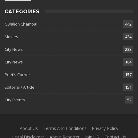
CATEGORIES
Gwalior/Chambal
442
Movies
424
City News
233
City News
164
Poet's Corner
157
Editorial / Article
151
City Events
52
About Us
Terms And Conditions
Privacy Policy
Legal Disclaimer
About Reporter
Join US
Contact Us