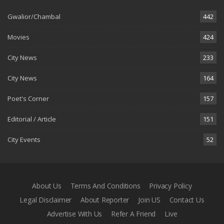
Gwalior/Chambal
442
Movies
424
City News
233
City News
164
Poet's Corner
157
Editorial / Article
151
City Events
52
About Us
Terms And Conditions
Privacy Policy
Legal Disclaimer
About Reporter
Join US
Contact Us
Advertise With Us
Refer A Friend
Live