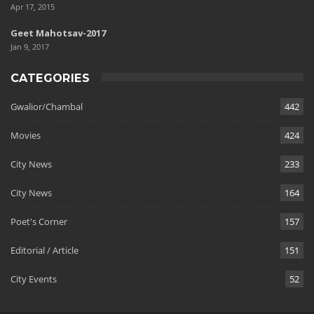
Apr 17, 2015
Geet Mahotsav-2017
Jan 9, 2017
CATEGORIES
Gwalior/Chambal
442
Movies
424
City News
233
City News
164
Poet's Corner
157
Editorial / Article
151
City Events
52