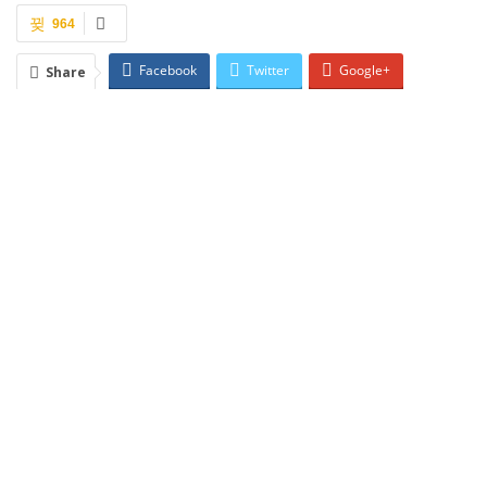
964
Facebook
Twitter
Google+
Share
ReddIt
WhatsApp
Pinterest
Email