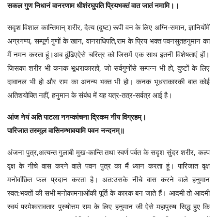
सकल गुण निधानं वानरणाम धीशंरघुपति प्रियभक्तं वात जातं नमामि।।
सदृश विशाल कान्तिमान् शरीर, दैत्य (दुष्ट) रूपी वन के लिए अग्नि-समान, ज्ञानियोंमें
अग्रगण्य, सम्पूर्ण गुणों के खान, वानराधिपति,राम के प्रिय भक्त पवनसुतहनुमान का
मैं नमन करता हूं।अब ढूंढिएऐसे चरित्र को जिसमें एक साथ इतनी विशेषताएं हों।
जिसका शरीर भी कनक भूधराकारहो, जो सर्वगुणोंसे सम्पन्न भी हो, दुष्टों के लिए
दावानल भी हो और राम का अनन्य भक्त भी हो। कनक भूधराकारकी बात कोई
अतिशयोक्ति नहीं, हनुमान के संबंध में यह यत्र-तत्र-सर्वत्र आई है।
आंज नेयं अति पाटला ननम्कांचना द्रिकम नीय विग्रहम्।
पारिजात तरुमूल वासिनम्भावयामि पवन नन्दनम्॥
अंजना पुत्र,अत्यन्त गुलाबी मुख-कान्ति तथा स्वर्ण पर्वत के सदृश सुंदर शरीर, कल्प
वृक्ष के नीचे वास करने वाले पवन पुत्र का मैं ध्यान करता हूं। पारिजात वृक्ष
मनोवांछित फल प्रदान करता है। अत:उसके नीचे वास करने वाले हनुमान
स्वत:भक्तों की सभी मनोकामनाओंकी पूर्ति के कारक बन जाते हैं। आदमी तो आदमी
स्वयं परमेश्वरावतार पुरुषोत्तम राम के लिए हनुमान जी ऐसे महापुरुष सिद्ध हुए कि