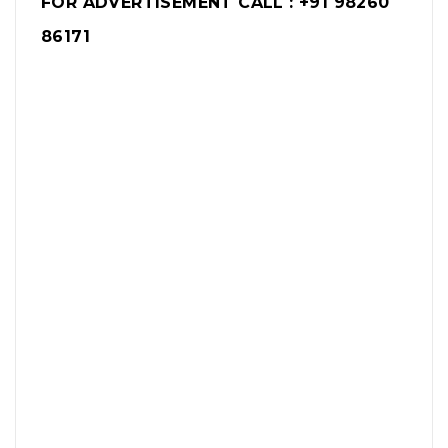
FOR ADVERTISEMENT CALL : +91 98260
86171