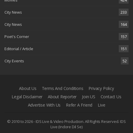
City News
233
City News
164
Poet's Corner
157
Editorial / Article
151
City Events
52
About Us
Terms And Conditions
Privacy Policy
Legal Disclaimer
About Reporter
Join US
Contact Us
Advertise With Us
Refer A Friend
Live
© 2010 to 2026 - IDS Live & Video Production. All Rights Reserved.
IDS
Live (Indore Dil Se)