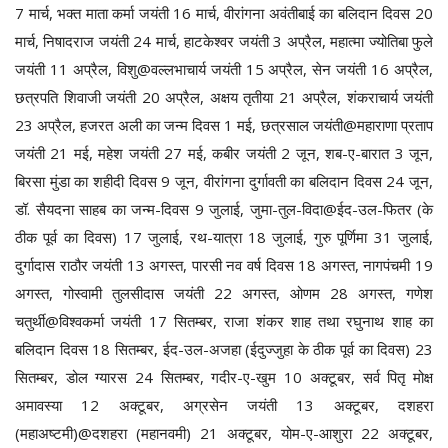
7 मार्च, भक्त माता कर्मा जयंती 16 मार्च, वीरांगना अवंतीबाई का बलिदान दिवस 20
मार्च, निषादराज जयंती 24 मार्च, हाटकेश्वर जयंती 3 अप्रैल, महात्मा ज्योतिबा फुले
जयंती 11 अप्रैल, विशु@वल्लभाचार्य जयंती 15 अप्रैल, सेन जयंती 16 अप्रैल,
छत्रपति शिवाजी जयंती 20 अप्रैल, अक्षय तृतीया 21 अप्रैल, शंकराचार्य जयंती
23 अप्रैल, हजरत अली का जन्म दिवस 1 मई, छत्रसाल जयंती@महाराणा प्रताप
जयंती 21 मई, महेश जयंती 27 मई, कबीर जयंती 2 जून, शब-ए-बारात 3 जून,
बिरसा मुंडा का शहीदी दिवस 9 जून, वीरांगना दुर्गावती का बलिदान दिवस 24 जून,
डॉ. सैयदना साहब का जन्म-दिवस 9 जुलाई, जुमा-तुल-विदा@ईद-उल-फितर (के
ठीक पूर्व का दिवस) 17 जुलाई, रथ-यात्रा 18 जुलाई, गुरु पूर्णिमा 31 जुलाई,
दुर्गादास राठौर जयंती 13 अगस्त, पारसी नव वर्ष दिवस 18 अगस्त, नागपंचमी 19
अगस्त, गोस्वामी तुलसीदास जयंती 22 अगस्त, ओणम 28 अगस्त, गणेश
चतुर्थी@विश्वकर्मा जयंती 17 सितम्बर, राजा शंकर शाह तथा रघुनाथ शाह का
बलिदान दिवस 18 सितम्बर, ईद-उल-अजहा (ईदुज्जुहा के ठीक पूर्व का दिवस) 23
सितम्बर, डोल ग्यारस 24 सितम्बर, गदीर-ए-खुम 10 अक्टूबर, सर्व पितृ मोक्ष
अमावस्या 12 अक्टूबर, अग्रसेन जयंती 13 अक्टूबर, दशहरा
(महाअष्टमी)@दशहरा (महानवमी) 21 अक्टूबर, योम-ए-आशुरा 22 अक्टूबर,