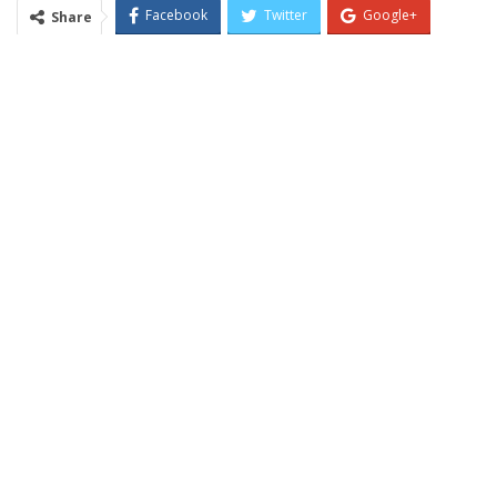
Facebook
Twitter
Google+
Share
ReddIt
WhatsApp
Pinterest
Email