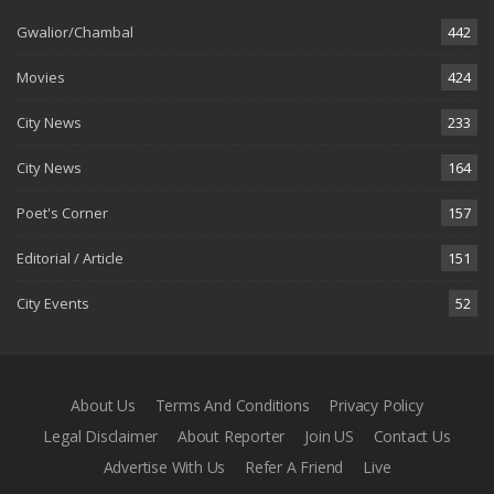
Gwalior/Chambal
442
Movies
424
City News
233
City News
164
Poet's Corner
157
Editorial / Article
151
City Events
52
About Us
Terms And Conditions
Privacy Policy
Legal Disclaimer
About Reporter
Join US
Contact Us
Advertise With Us
Refer A Friend
Live